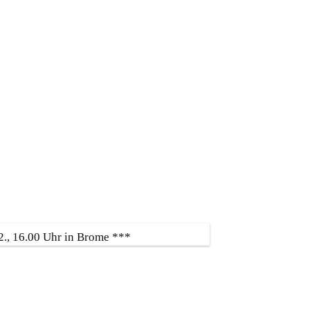
ÜBER UNS …
JUGENDGRUPPE
KONTAKT
16.00 Uhr in Brome ***