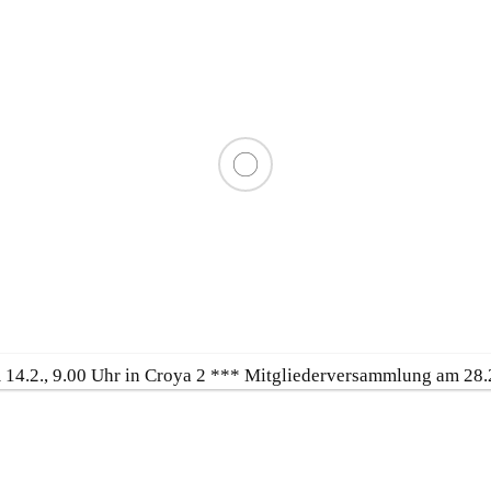
ngelvereinigung Aller-
ng e.V.
2., 9.00 Uhr in Croya 2 *** Mitgliederversammlung am 28.2., 